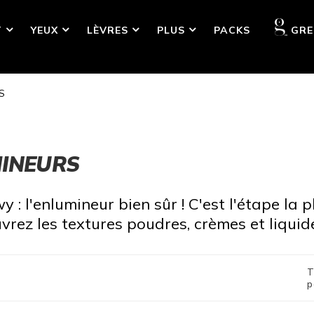
T
YEUX
LÈVRES
PLUS
PACKS
GRE
S
MINEURS
y : l'enlumineur bien sûr ! C'est l'étape la 
ouvrez les textures poudres, crèmes et liq
T
p