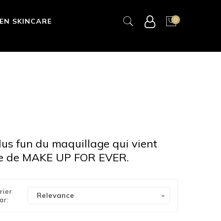
0
EN SKINCARE
plus fun du maquillage qui vient
uide de MAKE UP FOR EVER.
rier
Relevance
ar: